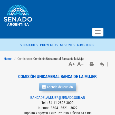
Toggle
navigation
SENADORES -
PROYECTOS -
SESIONES -
COMISIONES
Home
Comisiones
Comisión Unicameral Banca de la Mujer
COMISIÓN UNICAMERAL BANCA DE LA MUJER
Agenda de reunión
BANCADELAMUJER@SENADO.GOB.AR
Tel: +54-11-2822-3000
Internos: 3604 - 3621 - 3622
Hipólito Yrigoyen 1702 - 6º Piso, Oficina 617 Bis