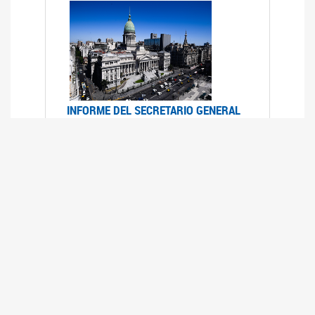
INFORME DEL SECRETARIO GENERAL
DE ONU SOBRE ACCESO A LA
JUSTICIA PARA MUJERES Y NIÑAS
12/06/2026
Durante el 70 período de sesiones de la
Comisión de la Condición Jurídica y Social de la
Mujer, el Secretario General de las Naciones
Unidas presentó el Informe "Garantizar y
fortalecer el acceso a la justicia para todas las
mujeres y las niñas".