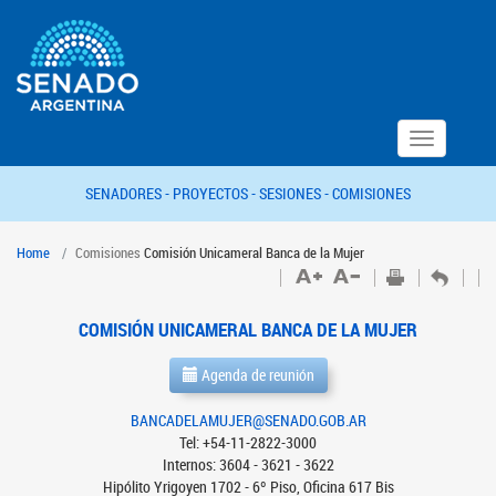
Toggle
navigation
SENADORES -
PROYECTOS -
SESIONES -
COMISIONES
Home
Comisiones
Comisión Unicameral Banca de la Mujer
COMISIÓN UNICAMERAL BANCA DE LA MUJER
Agenda de reunión
BANCADELAMUJER@SENADO.GOB.AR
Tel: +54-11-2822-3000
Internos: 3604 - 3621 - 3622
Hipólito Yrigoyen 1702 - 6º Piso, Oficina 617 Bis