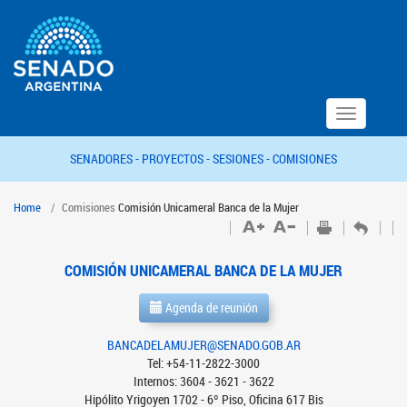
Toggle
navigation
SENADORES -
PROYECTOS -
SESIONES -
COMISIONES
Home
Comisiones
Comisión Unicameral Banca de la Mujer
COMISIÓN UNICAMERAL BANCA DE LA MUJER
Agenda de reunión
BANCADELAMUJER@SENADO.GOB.AR
Tel: +54-11-2822-3000
Internos: 3604 - 3621 - 3622
Hipólito Yrigoyen 1702 - 6º Piso, Oficina 617 Bis