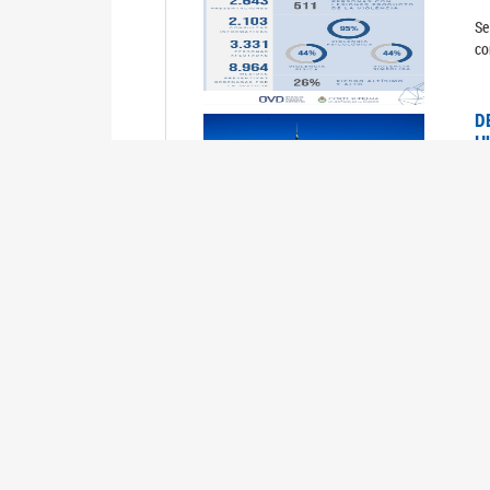
Se
co
D
H
0
La
U
M
0
La
ci
U
1