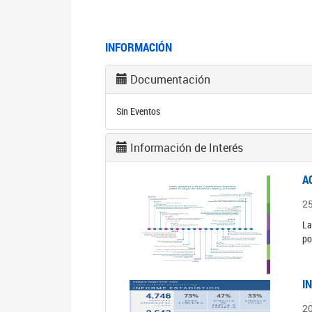
INFORMACIÓN
Documentación
Sin Eventos
Información de Interés
A
2
La
po
I
2