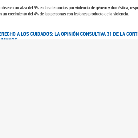
 observa un alza del 9% en las denuncias por violencia de género y doméstica, respe
n un crecimiento del 4% de las personas con lesiones producto de la violencia.
ERECHO A LOS CUIDADOS: LA OPINIÓN CONSULTIVA 31 DE LA COR
UMANOS
7/08/2025
 Corte IDH se pronunció sobre el derecho a los cuidados por pedido del Estado arg
FEM - RELEVAMIENTO DEL ESTADO DE LAS INVESTIGACIONES JUDI
UJERES CIS, MUJERES TRANS Y TRAVESTIS EN LA CIUDAD AUTÓN
6/06/2023
 UFEM presenta un estudio anual sobre el estado y la evolución de las investigacion
s, mujeres trans y travestis
FEM - INFORME RELEVAMIENTO DE FUENTES SECUNDARIAS DE DAT
6/05/2023