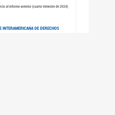
cto al informe anterior (cuarto trimestre de 2024)
TE INTERAMERICANA DE DERECHOS
entino
CIALES POR MUERTES VIOLENTAS DE
OMA DE BUENOS AIRES
es judiciales por muertes violentas de mujeres
OS SOBRE VIOLENCIA SEXUAL