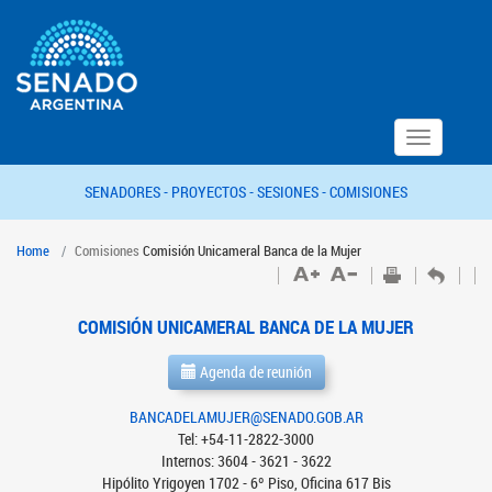
Toggle
navigation
SENADORES -
PROYECTOS -
SESIONES -
COMISIONES
Home
Comisiones
Comisión Unicameral Banca de la Mujer
COMISIÓN UNICAMERAL BANCA DE LA MUJER
Agenda de reunión
BANCADELAMUJER@SENADO.GOB.AR
Tel: +54-11-2822-3000
Internos: 3604 - 3621 - 3622
Hipólito Yrigoyen 1702 - 6º Piso, Oficina 617 Bis