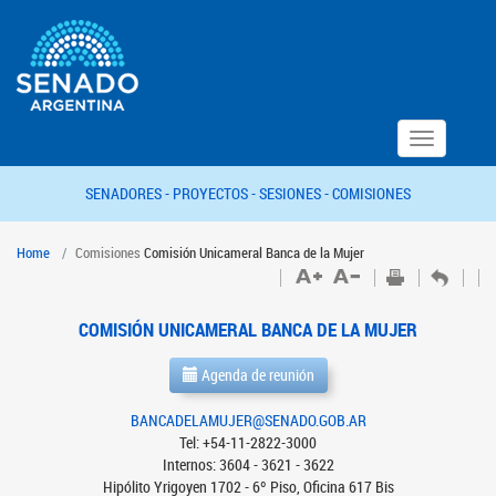
Toggle
navigation
SENADORES -
PROYECTOS -
SESIONES -
COMISIONES
Home
Comisiones
Comisión Unicameral Banca de la Mujer
COMISIÓN UNICAMERAL BANCA DE LA MUJER
Agenda de reunión
BANCADELAMUJER@SENADO.GOB.AR
Tel: +54-11-2822-3000
Internos: 3604 - 3621 - 3622
Hipólito Yrigoyen 1702 - 6º Piso, Oficina 617 Bis