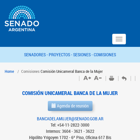
Toggle
navigation
SENADORES -
PROYECTOS -
SESIONES -
COMISIONES
Home
Comisiones
Comisión Unicameral Banca de la Mujer
COMISIÓN UNICAMERAL BANCA DE LA MUJER
Agenda de reunión
BANCADELAMUJER@SENADO.GOB.AR
Tel: +54-11-2822-3000
Internos: 3604 - 3621 - 3622
Hipólito Yrigoyen 1702 - 6º Piso, Oficina 617 Bis