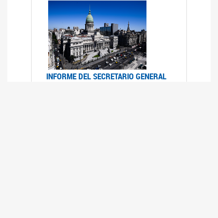
INFORME DEL SECRETARIO GENERAL
DE ONU SOBRE ACCESO A LA
JUSTICIA PARA MUJERES Y NIÑAS
12/06/2026
Durante el 70 período de sesiones de la
Comisión de la Condición Jurídica y Social de la
Mujer, el Secretario General de las Naciones
Unidas presentó el Informe "Garantizar y
fortalecer el acceso a la justicia para todas las
mujeres y las niñas".