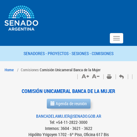
Toggle
navigation
SENADORES -
PROYECTOS -
SESIONES -
COMISIONES
Home
Comisiones
Comisión Unicameral Banca de la Mujer
COMISIÓN UNICAMERAL BANCA DE LA MUJER
Agenda de reunión
BANCADELAMUJER@SENADO.GOB.AR
Tel: +54-11-2822-3000
Internos: 3604 - 3621 - 3622
Hipólito Yrigoyen 1702 - 6º Piso, Oficina 617 Bis