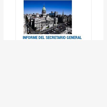
INFORME DEL SECRETARIO GENERAL
DE ONU SOBRE ACCESO A LA
JUSTICIA PARA MUJERES Y NIÑAS
12/06/2026
Durante el 70 período de sesiones de la
Comisión de la Condición Jurídica y Social de la
Mujer, el Secretario General de las Naciones
Unidas presentó el Informe "Garantizar y
fortalecer el acceso a la justicia para todas las
mujeres y las niñas".