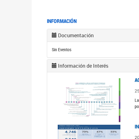
INFORMACIÓN
Documentación
Sin Eventos
Información de Interés
A
2
La
po
I
2