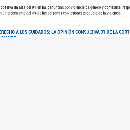
 observa un alza del 9% en las denuncias por violencia de género y doméstica, respe
n un crecimiento del 4% de las personas con lesiones producto de la violencia.
ERECHO A LOS CUIDADOS: LA OPINIÓN CONSULTIVA 31 DE LA COR
UMANOS
7/08/2025
 Corte IDH se pronunció sobre el derecho a los cuidados por pedido del Estado arg
FEM - RELEVAMIENTO DEL ESTADO DE LAS INVESTIGACIONES JUDI
UJERES CIS, MUJERES TRANS Y TRAVESTIS EN LA CIUDAD AUTÓN
6/06/2023
 UFEM presenta un estudio anual sobre el estado y la evolución de las investigacion
s, mujeres trans y travestis
FEM - INFORME RELEVAMIENTO DE FUENTES SECUNDARIAS DE DAT
6/05/2023