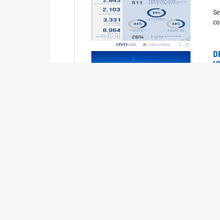
Se
co
D
H
0
La
U
M
0
La
ci
U
1