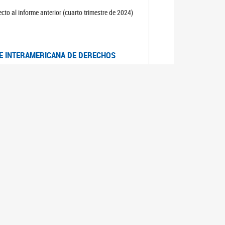
cto al informe anterior (cuarto trimestre de 2024)
TE INTERAMERICANA DE DERECHOS
entino
CIALES POR MUERTES VIOLENTAS DE
OMA DE BUENOS AIRES
es judiciales por muertes violentas de mujeres
OS SOBRE VIOLENCIA SEXUAL