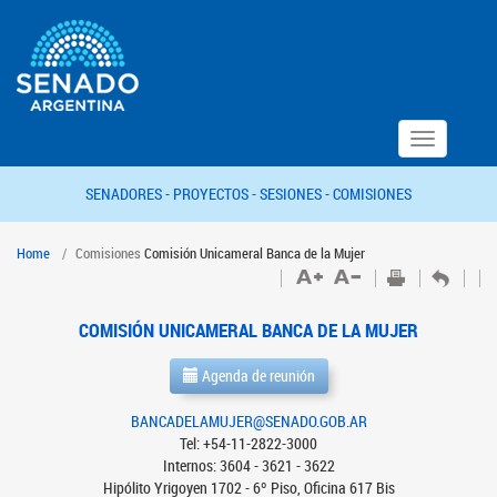
Toggle
navigation
SENADORES -
PROYECTOS -
SESIONES -
COMISIONES
Home
Comisiones
Comisión Unicameral Banca de la Mujer
COMISIÓN UNICAMERAL BANCA DE LA MUJER
Agenda de reunión
BANCADELAMUJER@SENADO.GOB.AR
Tel: +54-11-2822-3000
Internos: 3604 - 3621 - 3622
Hipólito Yrigoyen 1702 - 6º Piso, Oficina 617 Bis