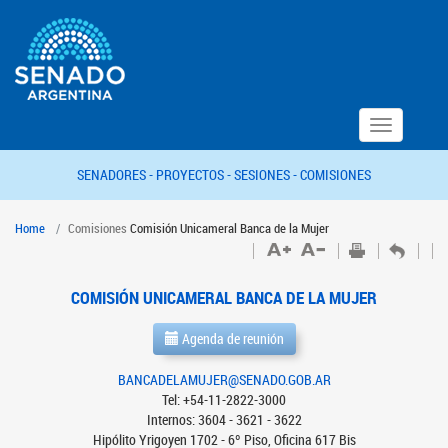
Toggle
navigation
SENADORES -
PROYECTOS -
SESIONES -
COMISIONES
Home
Comisiones
Comisión Unicameral Banca de la Mujer
COMISIÓN UNICAMERAL BANCA DE LA MUJER
Agenda de reunión
BANCADELAMUJER@SENADO.GOB.AR
Tel: +54-11-2822-3000
Internos: 3604 - 3621 - 3622
Hipólito Yrigoyen 1702 - 6º Piso, Oficina 617 Bis