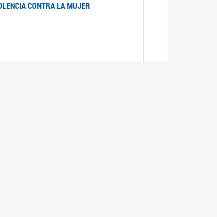
IOLENCIA CONTRA LA MUJER
 LA MUJER
realizó cada expediente desde su ingreso a la
lizado la comisión Banca de la Mujer y así