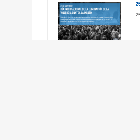
2
2
2
2
R
3
En
Cá
ta