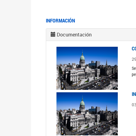
INFORMACIÓN
Documentación
C
2
Se
pe
I
0