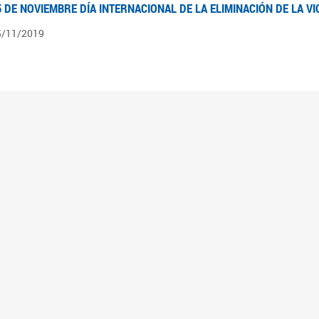
5 DE NOVIEMBRE DÍA INTERNACIONAL DE LA ELIMINACIÓN DE LA V
5/11/2019
3 DE SEPTIEMBRE DÍA NACIONAL DE LOS DERECHOS POLÍTICOS DE
3/09/2019
ECORRIDO PARLAMENTARIO DE LEYES VIGENTES
0/04/2019
 los organigramas encontraran el recorrido resumido del camino parlamentario que 
mara de Senadores hasta su promulgación como Ley, podrán ver en particular lo rea
mbién por las comisiones intervinientes