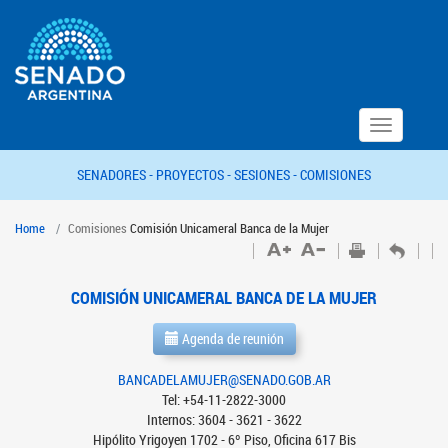
Toggle
navigation
SENADORES -
PROYECTOS -
SESIONES -
COMISIONES
Home
Comisiones
Comisión Unicameral Banca de la Mujer
COMISIÓN UNICAMERAL BANCA DE LA MUJER
Agenda de reunión
BANCADELAMUJER@SENADO.GOB.AR
Tel: +54-11-2822-3000
Internos: 3604 - 3621 - 3622
Hipólito Yrigoyen 1702 - 6º Piso, Oficina 617 Bis