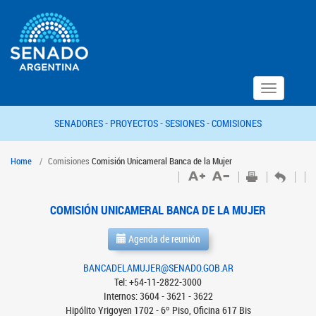
Toggle
navigation
SENADORES -
PROYECTOS -
SESIONES -
COMISIONES
Home
Comisiones
Comisión Unicameral Banca de la Mujer
COMISIÓN UNICAMERAL BANCA DE LA MUJER
Agenda de reunión
BANCADELAMUJER@SENADO.GOB.AR
Tel: +54-11-2822-3000
Internos: 3604 - 3621 - 3622
Hipólito Yrigoyen 1702 - 6º Piso, Oficina 617 Bis