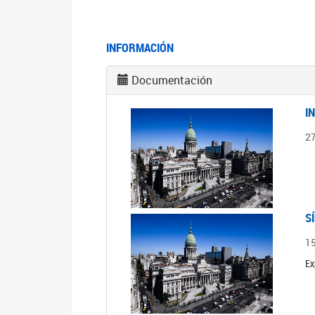
INFORMACIÓN
Documentación
I
2
S
1
Ex