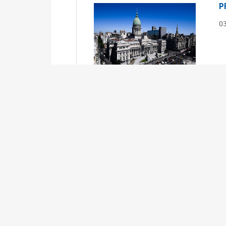
P
0
S
0
Ex
S
0
Ex