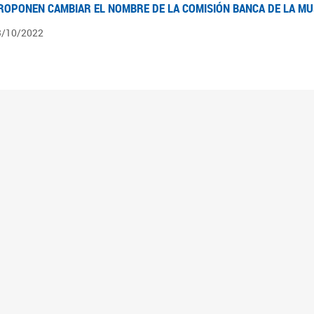
ROPONEN CAMBIAR EL NOMBRE DE LA COMISIÓN BANCA DE LA M
3/10/2022
ÍNTESIS N° 4
3/08/2022
pedientes pendientes en la Comisión Banca de la Mujer desde el 03/06/22 al 03/08
ÍNTESIS 3°
2/06/2022
pedientes pendientes en la Comisión Banca de la Mujer desde el 06/04/22 al 02/06