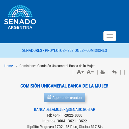
Toggle
navigation
SENADORES -
PROYECTOS -
SESIONES -
COMISIONES
Home
Comisiones
Comisión Unicameral Banca de la Mujer
COMISIÓN UNICAMERAL BANCA DE LA MUJER
Agenda de reunión
BANCADELAMUJER@SENADO.GOB.AR
Tel: +54-11-2822-3000
Internos: 3604 - 3621 - 3622
Hipólito Yrigoyen 1702 - 6º Piso, Oficina 617 Bis