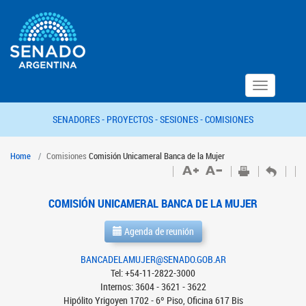
Toggle
navigation
SENADORES -
PROYECTOS -
SESIONES -
COMISIONES
Home
Comisiones
Comisión Unicameral Banca de la Mujer
COMISIÓN UNICAMERAL BANCA DE LA MUJER
Agenda de reunión
BANCADELAMUJER@SENADO.GOB.AR
Tel: +54-11-2822-3000
Internos: 3604 - 3621 - 3622
Hipólito Yrigoyen 1702 - 6º Piso, Oficina 617 Bis