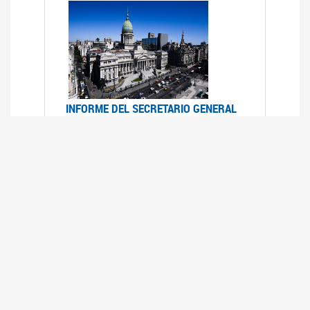
INFORME DEL SECRETARIO GENERAL
DE ONU SOBRE ACCESO A LA
JUSTICIA PARA MUJERES Y NIÑAS
12/06/2026
Durante el 70 período de sesiones de la
Comisión de la Condición Jurídica y Social de la
Mujer, el Secretario General de las Naciones
Unidas presentó el Informe "Garantizar y
fortalecer el acceso a la justicia para todas las
mujeres y las niñas".