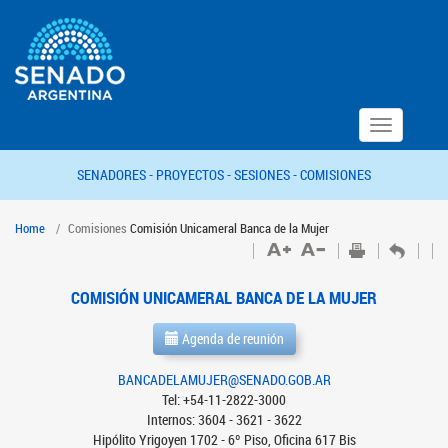
Toggle
navigation
SENADORES -
PROYECTOS -
SESIONES -
COMISIONES
Home
Comisiones
Comisión Unicameral Banca de la Mujer
COMISIÓN UNICAMERAL BANCA DE LA MUJER
Agenda de reunión
BANCADELAMUJER@SENADO.GOB.AR
Tel: +54-11-2822-3000
Internos: 3604 - 3621 - 3622
Hipólito Yrigoyen 1702 - 6º Piso, Oficina 617 Bis