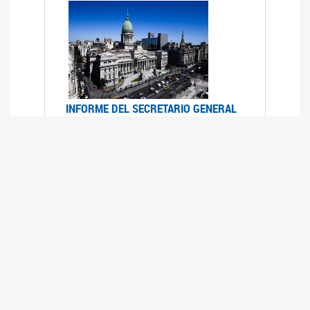
INFORME DEL SECRETARIO GENERAL
DE ONU SOBRE ACCESO A LA
JUSTICIA PARA MUJERES Y NIÑAS
12/06/2026
Durante el 70 período de sesiones de la
Comisión de la Condición Jurídica y Social de la
Mujer, el Secretario General de las Naciones
Unidas presentó el Informe "Garantizar y
fortalecer el acceso a la justicia para todas las
mujeres y las niñas".