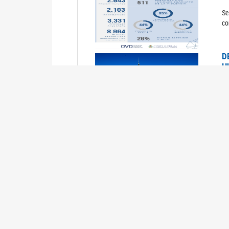
Se
co
D
H
0
La
U
M
0
La
ci
U
1