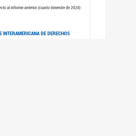
cto al informe anterior (cuarto trimestre de 2024)
TE INTERAMERICANA DE DERECHOS
entino
CIALES POR MUERTES VIOLENTAS DE
OMA DE BUENOS AIRES
es judiciales por muertes violentas de mujeres
OS SOBRE VIOLENCIA SEXUAL