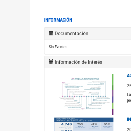
INFORMACIÓN
Documentación
Sin Eventos
Información de Interés
A
2
La
po
I
2