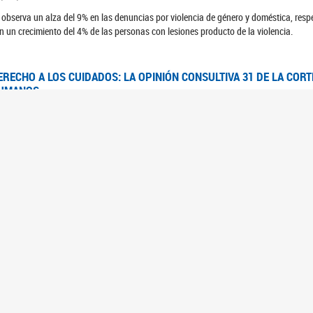
 observa un alza del 9% en las denuncias por violencia de género y doméstica, respe
n un crecimiento del 4% de las personas con lesiones producto de la violencia.
ERECHO A LOS CUIDADOS: LA OPINIÓN CONSULTIVA 31 DE LA COR
UMANOS
7/08/2025
 Corte IDH se pronunció sobre el derecho a los cuidados por pedido del Estado arg
FEM - RELEVAMIENTO DEL ESTADO DE LAS INVESTIGACIONES JUDI
UJERES CIS, MUJERES TRANS Y TRAVESTIS EN LA CIUDAD AUTÓN
6/06/2023
 UFEM presenta un estudio anual sobre el estado y la evolución de las investigacion
s, mujeres trans y travestis
FEM - INFORME RELEVAMIENTO DE FUENTES SECUNDARIAS DE DAT
6/05/2023