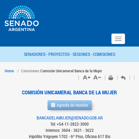
Toggle
navigation
SENADORES -
PROYECTOS -
SESIONES -
COMISIONES
Home
Comisiones
Comisión Unicameral Banca de la Mujer
COMISIÓN UNICAMERAL BANCA DE LA MUJER
Agenda de reunión
BANCADELAMUJER@SENADO.GOB.AR
Tel: +54-11-2822-3000
Internos: 3604 - 3621 - 3622
Hipólito Yrigoyen 1702 - 6º Piso, Oficina 617 Bis