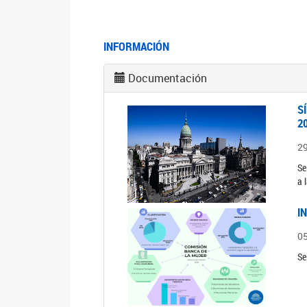
INFORMACIÓN
Documentación
S
2
2
Se
a 
I
0
Se