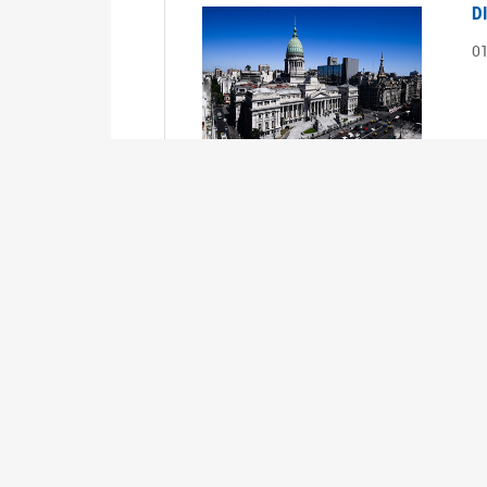
D
0
S
2
1
S
2
0