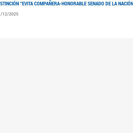
ISTINCIÓN “EVITA COMPAÑERA-HONORABLE SENADO DE LA NACIÓN
1/12/2025
ÍNTESIS INFORMATIVA DE LOS EXPEDIENTES PENDIENTES EN LA COM
025
3/10/2025
ÍNTESIS INFORMATIVA DE LOS EXPEDIENTES PENDIENTES EN LA COM
025
1/10/2025