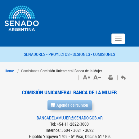
Toggle
navigation
SENADORES -
PROYECTOS -
SESIONES -
COMISIONES
Home
Comisiones
Comisión Unicameral Banca de la Mujer
COMISIÓN UNICAMERAL BANCA DE LA MUJER
Agenda de reunión
BANCADELAMUJER@SENADO.GOB.AR
Tel: +54-11-2822-3000
Internos: 3604 - 3621 - 3622
Hipólito Yrigoyen 1702 - 6º Piso, Oficina 617 Bis