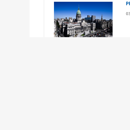
P
0
S
0
Ex
S
0
Ex