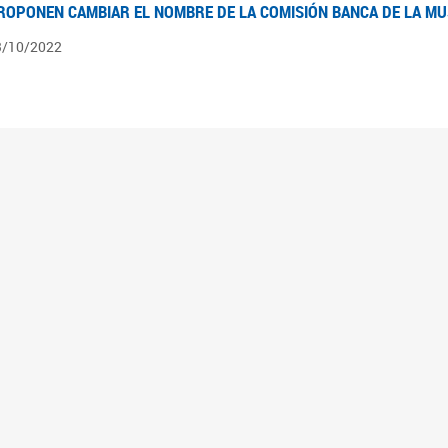
ROPONEN CAMBIAR EL NOMBRE DE LA COMISIÓN BANCA DE LA M
3/10/2022
ÍNTESIS N° 4
3/08/2022
pedientes pendientes en la Comisión Banca de la Mujer desde el 03/06/22 al 03/08
ÍNTESIS 3°
2/06/2022
pedientes pendientes en la Comisión Banca de la Mujer desde el 06/04/22 al 02/06