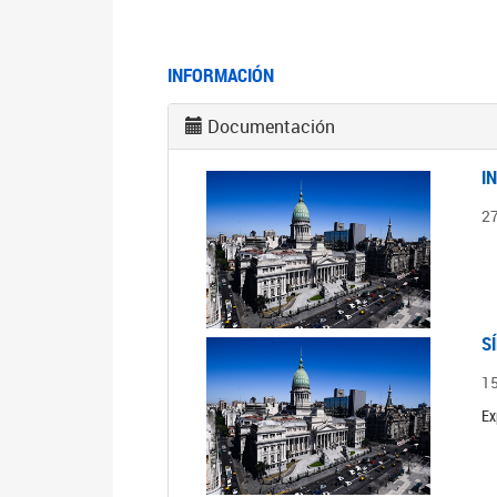
INFORMACIÓN
Documentación
I
2
S
1
Ex