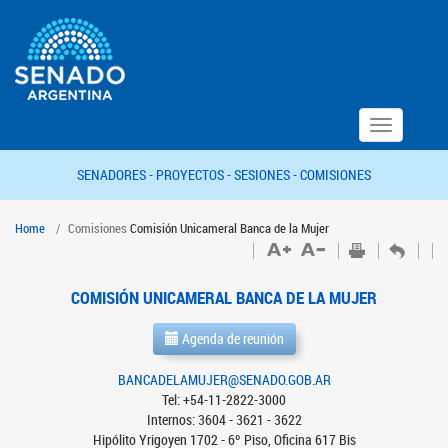
Toggle
navigation
SENADORES -
PROYECTOS -
SESIONES -
COMISIONES
Home
Comisiones
Comisión Unicameral Banca de la Mujer
COMISIÓN UNICAMERAL BANCA DE LA MUJER
Agenda de reunión
BANCADELAMUJER@SENADO.GOB.AR
Tel: +54-11-2822-3000
Internos: 3604 - 3621 - 3622
Hipólito Yrigoyen 1702 - 6º Piso, Oficina 617 Bis