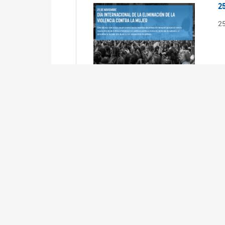
2
2
2
2
R
3
En
Cá
ta