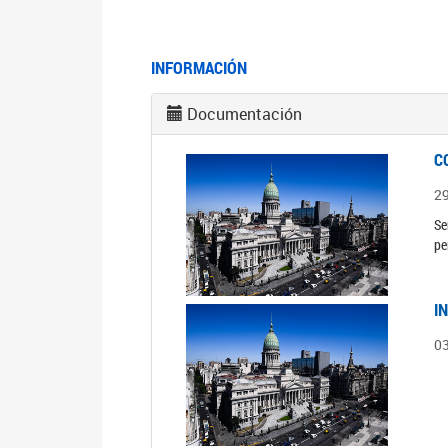
INFORMACIÓN
Documentación
C
2
Se
pe
I
0