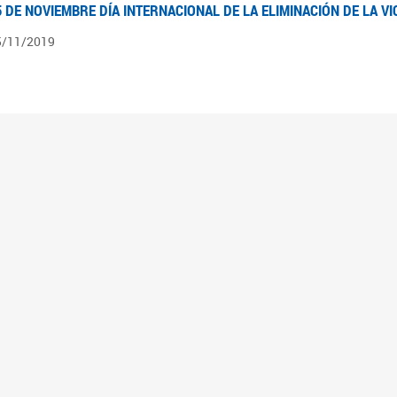
5 DE NOVIEMBRE DÍA INTERNACIONAL DE LA ELIMINACIÓN DE LA V
5/11/2019
3 DE SEPTIEMBRE DÍA NACIONAL DE LOS DERECHOS POLÍTICOS DE
3/09/2019
ECORRIDO PARLAMENTARIO DE LEYES VIGENTES
0/04/2019
 los organigramas encontraran el recorrido resumido del camino parlamentario que 
mara de Senadores hasta su promulgación como Ley, podrán ver en particular lo rea
mbién por las comisiones intervinientes