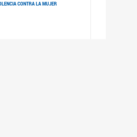
IOLENCIA CONTRA LA MUJER
 LA MUJER
realizó cada expediente desde su ingreso a la
lizado la comisión Banca de la Mujer y así