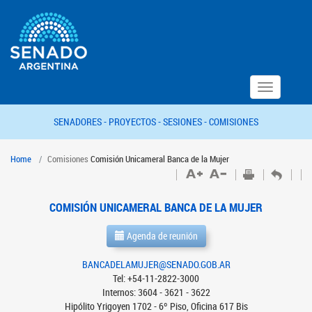
Toggle
navigation
SENADORES -
PROYECTOS -
SESIONES -
COMISIONES
Home
Comisiones
Comisión Unicameral Banca de la Mujer
COMISIÓN UNICAMERAL BANCA DE LA MUJER
Agenda de reunión
BANCADELAMUJER@SENADO.GOB.AR
Tel: +54-11-2822-3000
Internos: 3604 - 3621 - 3622
Hipólito Yrigoyen 1702 - 6º Piso, Oficina 617 Bis