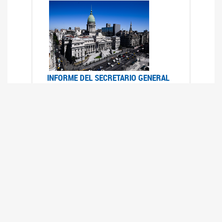
INFORME DEL SECRETARIO GENERAL
DE ONU SOBRE ACCESO A LA
JUSTICIA PARA MUJERES Y NIÑAS
12/06/2026
Durante el 70 período de sesiones de la
Comisión de la Condición Jurídica y Social de la
Mujer, el Secretario General de las Naciones
Unidas presentó el Informe "Garantizar y
fortalecer el acceso a la justicia para todas las
mujeres y las niñas".