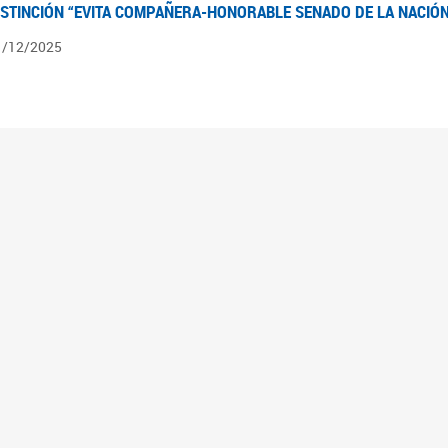
ISTINCIÓN “EVITA COMPAÑERA-HONORABLE SENADO DE LA NACIÓN
1/12/2025
ÍNTESIS INFORMATIVA DE LOS EXPEDIENTES PENDIENTES EN LA COM
025
3/10/2025
ÍNTESIS INFORMATIVA DE LOS EXPEDIENTES PENDIENTES EN LA COM
025
1/10/2025