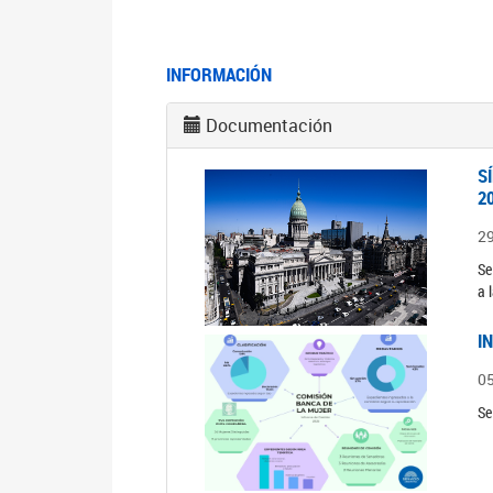
INFORMACIÓN
Documentación
S
2
2
Se
a 
I
0
Se