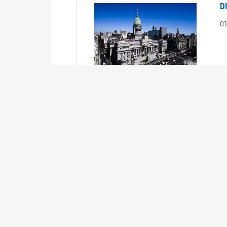
D
0
S
2
1
S
2
0