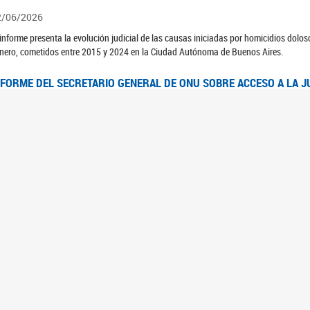
2/06/2026
 informe presenta la evolución judicial de las causas iniciadas por homicidios dolo
nero, cometidos entre 2015 y 2024 en la Ciudad Autónoma de Buenos Aires.
NFORME DEL SECRETARIO GENERAL DE ONU SOBRE ACCESO A LA J
2/06/2026
rante el 70 período de sesiones de la Comisión de la Condición Jurídica y Social de 
idas presentó el Informe "Garantizar y fortalecer el acceso a la justicia para todas l
OMITÉ CEDAW. OBSERVACIONES FINALES AL 8VO. INFORME PERIÓ
3/06/2026
 23 de febrero de 2026, el Comité para la Eliminación de la Discriminación contra l
servaciones Finales al 8vo. Informe Periódico presentado por Argentina, en relació
jeres.
NDEC PRESENTÓ DOSSIER ESTADÍSTICO EN EL MARCO DEL 8M