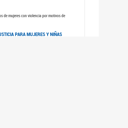
sos de mujeres con violencia por motivos de
USTICIA PARA MUJERES Y NIÑAS
la Mujer, el Secretario General de las Naciones
as mujeres y las niñas".
DICO DE ARGENTINA
a Mujer de Naciones Unidas publicó las
n con los avances en materia de derechos de las