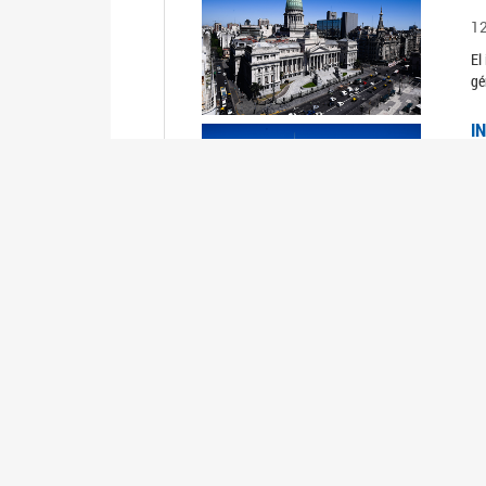
1
El
gé
I
1
Du
Un
C
0
El
Ob
mu
I