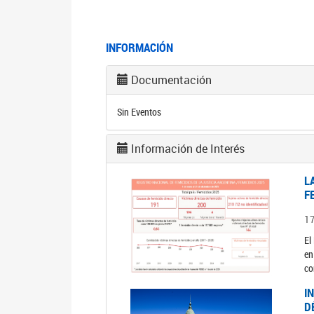
INFORMACIÓN
Documentación
Sin Eventos
Información de Interés
L
F
1
El
en
co
I
D