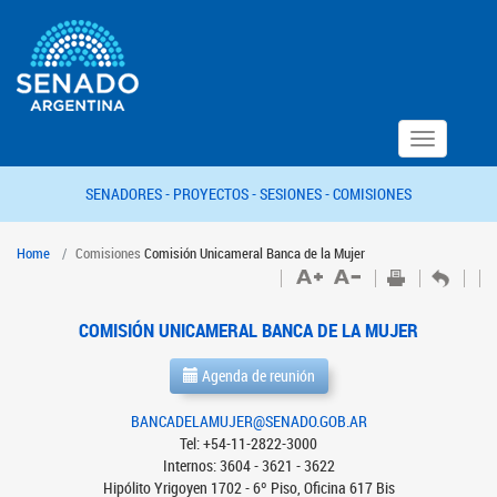
Toggle
navigation
SENADORES -
PROYECTOS -
SESIONES -
COMISIONES
Home
Comisiones
Comisión Unicameral Banca de la Mujer
COMISIÓN UNICAMERAL BANCA DE LA MUJER
Agenda de reunión
BANCADELAMUJER@SENADO.GOB.AR
Tel: +54-11-2822-3000
Internos: 3604 - 3621 - 3622
Hipólito Yrigoyen 1702 - 6º Piso, Oficina 617 Bis