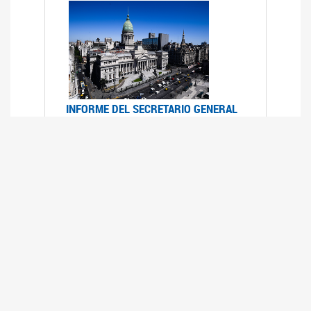
INFORME DEL SECRETARIO GENERAL
DE ONU SOBRE ACCESO A LA
JUSTICIA PARA MUJERES Y NIÑAS
12/06/2026
Durante el 70 período de sesiones de la
Comisión de la Condición Jurídica y Social de la
Mujer, el Secretario General de las Naciones
Unidas presentó el Informe "Garantizar y
fortalecer el acceso a la justicia para todas las
mujeres y las niñas".