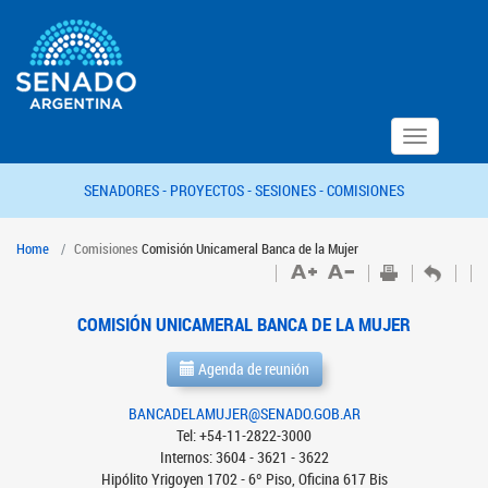
Toggle
navigation
SENADORES -
PROYECTOS -
SESIONES -
COMISIONES
Home
Comisiones
Comisión Unicameral Banca de la Mujer
COMISIÓN UNICAMERAL BANCA DE LA MUJER
Agenda de reunión
BANCADELAMUJER@SENADO.GOB.AR
Tel: +54-11-2822-3000
Internos: 3604 - 3621 - 3622
Hipólito Yrigoyen 1702 - 6º Piso, Oficina 617 Bis