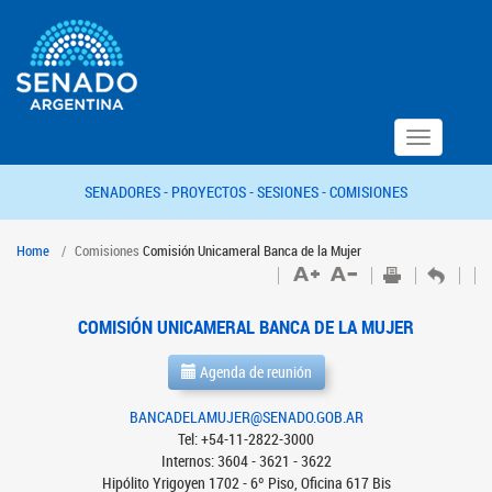
Toggle
navigation
SENADORES -
PROYECTOS -
SESIONES -
COMISIONES
Home
Comisiones
Comisión Unicameral Banca de la Mujer
COMISIÓN UNICAMERAL BANCA DE LA MUJER
Agenda de reunión
BANCADELAMUJER@SENADO.GOB.AR
Tel: +54-11-2822-3000
Internos: 3604 - 3621 - 3622
Hipólito Yrigoyen 1702 - 6º Piso, Oficina 617 Bis