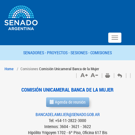
Toggle
navigation
SENADORES -
PROYECTOS -
SESIONES -
COMISIONES
Home
Comisiones
Comisión Unicameral Banca de la Mujer
COMISIÓN UNICAMERAL BANCA DE LA MUJER
Agenda de reunión
BANCADELAMUJER@SENADO.GOB.AR
Tel: +54-11-2822-3000
Internos: 3604 - 3621 - 3622
Hipólito Yrigoyen 1702 - 6º Piso, Oficina 617 Bis