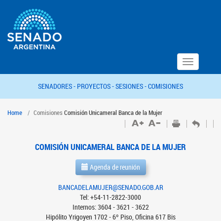
Toggle
navigation
SENADORES -
PROYECTOS -
SESIONES -
COMISIONES
Home
Comisiones
Comisión Unicameral Banca de la Mujer
COMISIÓN UNICAMERAL BANCA DE LA MUJER
Agenda de reunión
BANCADELAMUJER@SENADO.GOB.AR
Tel: +54-11-2822-3000
Internos: 3604 - 3621 - 3622
Hipólito Yrigoyen 1702 - 6º Piso, Oficina 617 Bis