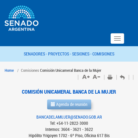
Toggle
navigation
SENADORES -
PROYECTOS -
SESIONES -
COMISIONES
Home
Comisiones
Comisión Unicameral Banca de la Mujer
COMISIÓN UNICAMERAL BANCA DE LA MUJER
Agenda de reunión
BANCADELAMUJER@SENADO.GOB.AR
Tel: +54-11-2822-3000
Internos: 3604 - 3621 - 3622
Hipólito Yrigoyen 1702 - 6º Piso, Oficina 617 Bis