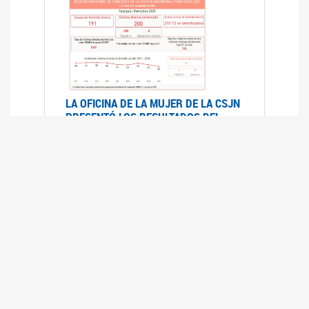
LA OFICINA DE LA MUJER DE LA CSJN
PRESENTÓ LOS RESULTADOS DEL
REGISTRO NACIONAL DE FEMICIDIOS
DE LA JUSTICIA ARGENTINA 2025
17/07/2026
El Registro Nacional de Femicidios de la
Justicia Argentina (RNFJA) identifica y analiza
las 204 causas judiciales iniciadas en 2025, en
las que se investigan los presuntos femicidios
de 200 mujeres cis, trans y travestis. Los datos
se encuentran disponibles para su consulta a
través de una nueva he