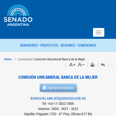
Toggle
navigation
SENADORES -
PROYECTOS -
SESIONES -
COMISIONES
Home
Comisiones
Comisión Unicameral Banca de la Mujer
COMISIÓN UNICAMERAL BANCA DE LA MUJER
Agenda de reunión
BANCADELAMUJER@SENADO.GOB.AR
Tel: +54-11-2822-3000
Internos: 3604 - 3621 - 3622
Hipólito Yrigoyen 1702 - 6º Piso, Oficina 617 Bis