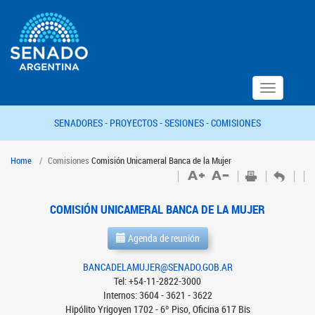
Toggle
navigation
SENADORES -
PROYECTOS -
SESIONES -
COMISIONES
Home
Comisiones
Comisión Unicameral Banca de la Mujer
COMISIÓN UNICAMERAL BANCA DE LA MUJER
Agenda de reunión
BANCADELAMUJER@SENADO.GOB.AR
Tel: +54-11-2822-3000
Internos: 3604 - 3621 - 3622
Hipólito Yrigoyen 1702 - 6º Piso, Oficina 617 Bis