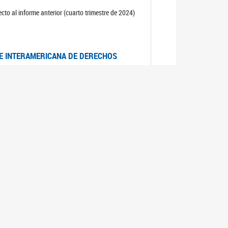
cto al informe anterior (cuarto trimestre de 2024)
TE INTERAMERICANA DE DERECHOS
entino
CIALES POR MUERTES VIOLENTAS DE
OMA DE BUENOS AIRES
es judiciales por muertes violentas de mujeres
OS SOBRE VIOLENCIA SEXUAL