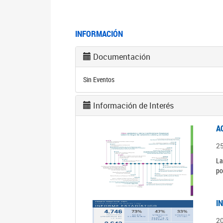
INFORMACIÓN
Documentación
Sin Eventos
Información de Interés
A
2
La
po
I
2