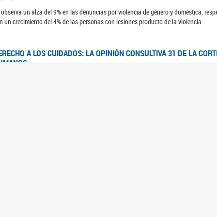
 observa un alza del 9% en las denuncias por violencia de género y doméstica, respe
n un crecimiento del 4% de las personas con lesiones producto de la violencia.
ERECHO A LOS CUIDADOS: LA OPINIÓN CONSULTIVA 31 DE LA COR
UMANOS
7/08/2025
 Corte IDH se pronunció sobre el derecho a los cuidados por pedido del Estado arg
FEM - RELEVAMIENTO DEL ESTADO DE LAS INVESTIGACIONES JUDI
UJERES CIS, MUJERES TRANS Y TRAVESTIS EN LA CIUDAD AUTÓN
6/06/2023
 UFEM presenta un estudio anual sobre el estado y la evolución de las investigacion
s, mujeres trans y travestis
FEM - INFORME RELEVAMIENTO DE FUENTES SECUNDARIAS DE DAT
6/05/2023