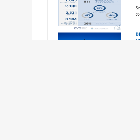
Se
co
D
H
0
La
U
M
0
La
ci
U
1