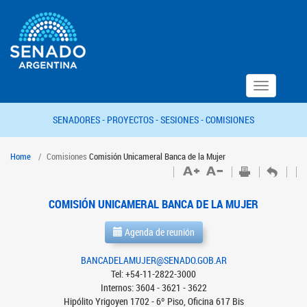
Toggle
navigation
SENADORES -
PROYECTOS -
SESIONES -
COMISIONES
Home
Comisiones
Comisión Unicameral Banca de la Mujer
COMISIÓN UNICAMERAL BANCA DE LA MUJER
Agenda de reunión
BANCADELAMUJER@SENADO.GOB.AR
Tel: +54-11-2822-3000
Internos: 3604 - 3621 - 3622
Hipólito Yrigoyen 1702 - 6º Piso, Oficina 617 Bis