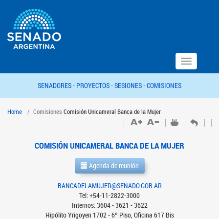
Toggle
navigation
SENADORES -
PROYECTOS -
SESIONES -
COMISIONES
Home
Comisiones
Comisión Unicameral Banca de la Mujer
COMISIÓN UNICAMERAL BANCA DE LA MUJER
Agenda de reunión
BANCADELAMUJER@SENADO.GOB.AR
Tel: +54-11-2822-3000
Internos: 3604 - 3621 - 3622
Hipólito Yrigoyen 1702 - 6º Piso, Oficina 617 Bis