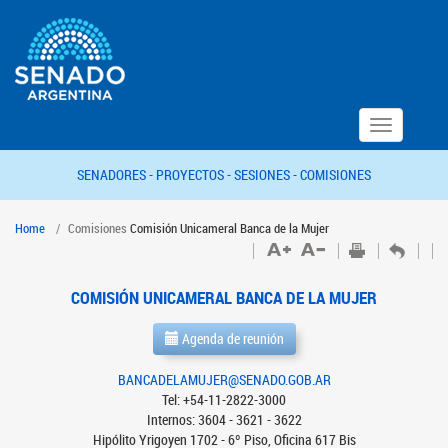
Toggle
navigation
SENADORES -
PROYECTOS -
SESIONES -
COMISIONES
Home
Comisiones
Comisión Unicameral Banca de la Mujer
COMISIÓN UNICAMERAL BANCA DE LA MUJER
Agenda de reunión
BANCADELAMUJER@SENADO.GOB.AR
Tel: +54-11-2822-3000
Internos: 3604 - 3621 - 3622
Hipólito Yrigoyen 1702 - 6º Piso, Oficina 617 Bis