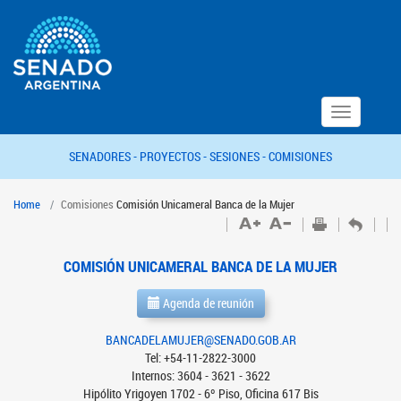
Toggle
navigation
SENADORES -
PROYECTOS -
SESIONES -
COMISIONES
Home
Comisiones
Comisión Unicameral Banca de la Mujer
COMISIÓN UNICAMERAL BANCA DE LA MUJER
Agenda de reunión
BANCADELAMUJER@SENADO.GOB.AR
Tel: +54-11-2822-3000
Internos: 3604 - 3621 - 3622
Hipólito Yrigoyen 1702 - 6º Piso, Oficina 617 Bis