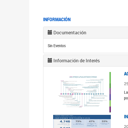
INFORMACIÓN
Documentación
Sin Eventos
Información de Interés
A
2
La
po
I
2