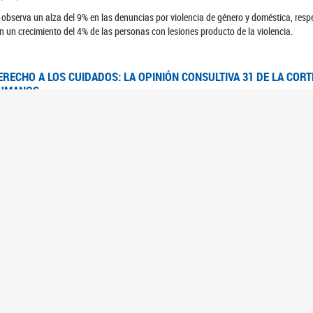
 observa un alza del 9% en las denuncias por violencia de género y doméstica, respe
n un crecimiento del 4% de las personas con lesiones producto de la violencia.
ERECHO A LOS CUIDADOS: LA OPINIÓN CONSULTIVA 31 DE LA COR
UMANOS
7/08/2025
 Corte IDH se pronunció sobre el derecho a los cuidados por pedido del Estado arg
FEM - RELEVAMIENTO DEL ESTADO DE LAS INVESTIGACIONES JUDI
UJERES CIS, MUJERES TRANS Y TRAVESTIS EN LA CIUDAD AUTÓN
6/06/2023
 UFEM presenta un estudio anual sobre el estado y la evolución de las investigacion
s, mujeres trans y travestis
FEM - INFORME RELEVAMIENTO DE FUENTES SECUNDARIAS DE DAT
6/05/2023