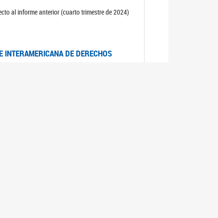
cto al informe anterior (cuarto trimestre de 2024)
TE INTERAMERICANA DE DERECHOS
entino
CIALES POR MUERTES VIOLENTAS DE
OMA DE BUENOS AIRES
es judiciales por muertes violentas de mujeres
OS SOBRE VIOLENCIA SEXUAL