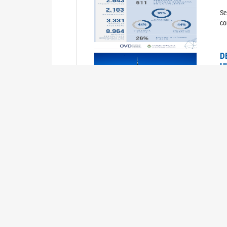
Se
co
D
H
0
La
U
M
0
La
ci
U
1