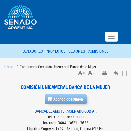
Toggle
navigation
SENADORES -
PROYECTOS -
SESIONES -
COMISIONES
Home
Comisiones
Comisión Unicameral Banca de la Mujer
COMISIÓN UNICAMERAL BANCA DE LA MUJER
Agenda de reunión
BANCADELAMUJER@SENADO.GOB.AR
Tel: +54-11-2822-3000
Internos: 3604 - 3621 - 3622
Hipólito Yrigoyen 1702 - 6º Piso, Oficina 617 Bis