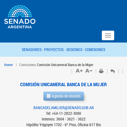
Toggle
navigation
SENADORES -
PROYECTOS -
SESIONES -
COMISIONES
Home
Comisiones
Comisión Unicameral Banca de la Mujer
COMISIÓN UNICAMERAL BANCA DE LA MUJER
Agenda de reunión
BANCADELAMUJER@SENADO.GOB.AR
Tel: +54-11-2822-3000
Internos: 3604 - 3621 - 3622
Hipólito Yrigoyen 1702 - 6º Piso, Oficina 617 Bis