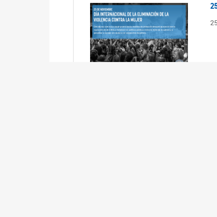
2
2
2
2
R
3
En
Cá
ta