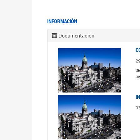
INFORMACIÓN
Documentación
C
2
Se
pe
I
0