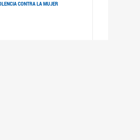
IOLENCIA CONTRA LA MUJER
 LA MUJER
realizó cada expediente desde su ingreso a la
lizado la comisión Banca de la Mujer y así