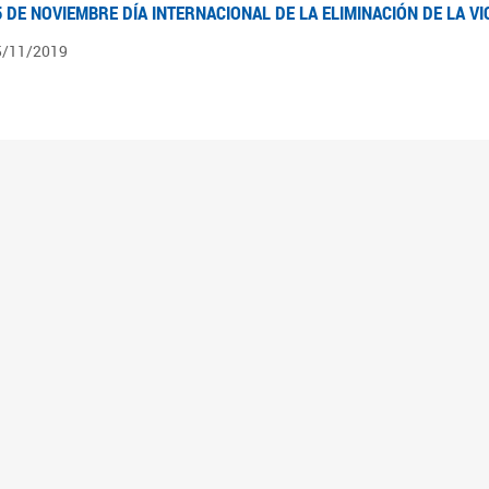
5 DE NOVIEMBRE DÍA INTERNACIONAL DE LA ELIMINACIÓN DE LA V
5/11/2019
3 DE SEPTIEMBRE DÍA NACIONAL DE LOS DERECHOS POLÍTICOS DE
3/09/2019
ECORRIDO PARLAMENTARIO DE LEYES VIGENTES
0/04/2019
 los organigramas encontraran el recorrido resumido del camino parlamentario que 
mara de Senadores hasta su promulgación como Ley, podrán ver en particular lo rea
mbién por las comisiones intervinientes