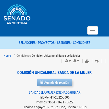
Toggle
navigation
SENADORES -
PROYECTOS -
SESIONES -
COMISIONES
Home
Comisiones
Comisión Unicameral Banca de la Mujer
COMISIÓN UNICAMERAL BANCA DE LA MUJER
Agenda de reunión
BANCADELAMUJER@SENADO.GOB.AR
Tel: +54-11-2822-3000
Internos: 3604 - 3621 - 3622
Hipólito Yrigoyen 1702 - 6º Piso, Oficina 617 Bis