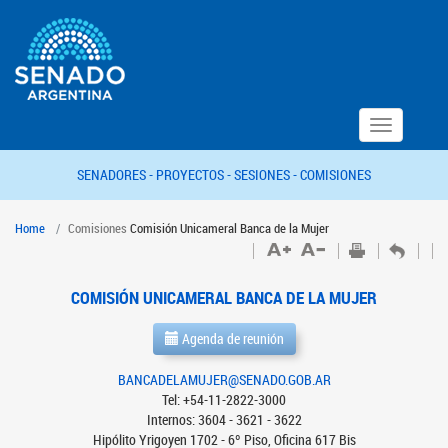
Toggle
navigation
SENADORES -
PROYECTOS -
SESIONES -
COMISIONES
Home
Comisiones
Comisión Unicameral Banca de la Mujer
COMISIÓN UNICAMERAL BANCA DE LA MUJER
Agenda de reunión
BANCADELAMUJER@SENADO.GOB.AR
Tel: +54-11-2822-3000
Internos: 3604 - 3621 - 3622
Hipólito Yrigoyen 1702 - 6º Piso, Oficina 617 Bis