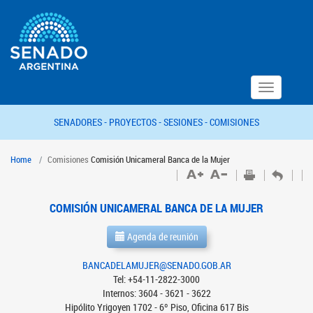
Toggle
navigation
SENADORES -
PROYECTOS -
SESIONES -
COMISIONES
Home
Comisiones
Comisión Unicameral Banca de la Mujer
COMISIÓN UNICAMERAL BANCA DE LA MUJER
Agenda de reunión
BANCADELAMUJER@SENADO.GOB.AR
Tel: +54-11-2822-3000
Internos: 3604 - 3621 - 3622
Hipólito Yrigoyen 1702 - 6º Piso, Oficina 617 Bis