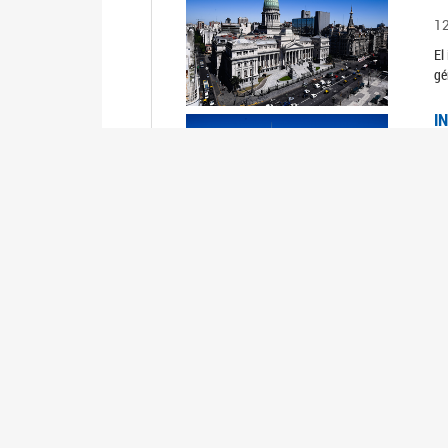
1
El
gé
I
1
Du
Un
C
0
El
Ob
mu
I