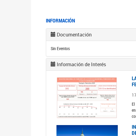
INFORMACIÓN
Documentación
Sin Eventos
Información de Interés
L
F
1
El
en
co
I
D