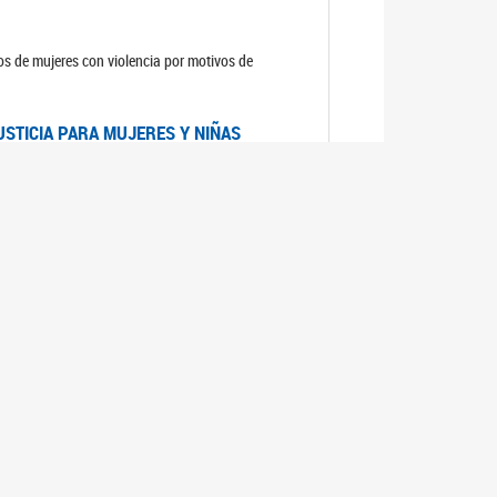
sos de mujeres con violencia por motivos de
USTICIA PARA MUJERES Y NIÑAS
la Mujer, el Secretario General de las Naciones
as mujeres y las niñas".
DICO DE ARGENTINA
a Mujer de Naciones Unidas publicó las
n con los avances en materia de derechos de las