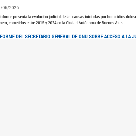
2/06/2026
 informe presenta la evolución judicial de las causas iniciadas por homicidios dolo
nero, cometidos entre 2015 y 2024 en la Ciudad Autónoma de Buenos Aires.
NFORME DEL SECRETARIO GENERAL DE ONU SOBRE ACCESO A LA J
2/06/2026
rante el 70 período de sesiones de la Comisión de la Condición Jurídica y Social de 
idas presentó el Informe "Garantizar y fortalecer el acceso a la justicia para todas l
OMITÉ CEDAW. OBSERVACIONES FINALES AL 8VO. INFORME PERIÓ
3/06/2026
 23 de febrero de 2026, el Comité para la Eliminación de la Discriminación contra l
servaciones Finales al 8vo. Informe Periódico presentado por Argentina, en relació
jeres.
NDEC PRESENTÓ DOSSIER ESTADÍSTICO EN EL MARCO DEL 8M