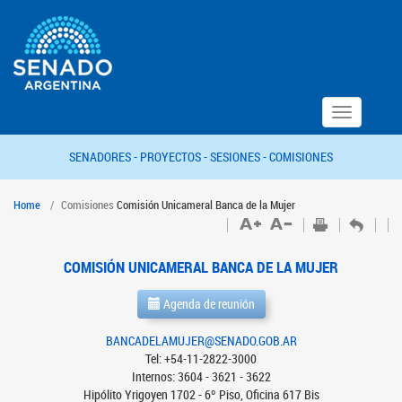
Toggle
navigation
SENADORES -
PROYECTOS -
SESIONES -
COMISIONES
Home
Comisiones
Comisión Unicameral Banca de la Mujer
COMISIÓN UNICAMERAL BANCA DE LA MUJER
Agenda de reunión
BANCADELAMUJER@SENADO.GOB.AR
Tel: +54-11-2822-3000
Internos: 3604 - 3621 - 3622
Hipólito Yrigoyen 1702 - 6º Piso, Oficina 617 Bis